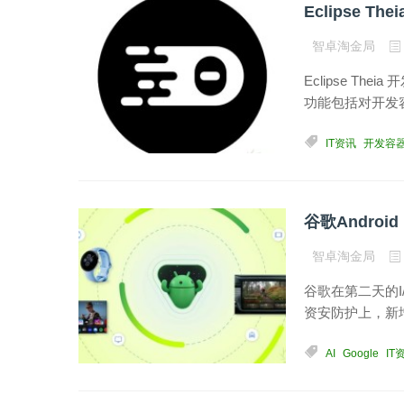
智卓淘金局
Eclipse The
功能包括对开发容器的
IT资讯
开发容
智卓淘金局
谷歌在第二天的I/O
资安防护上，新增“隐
AI
Google
IT