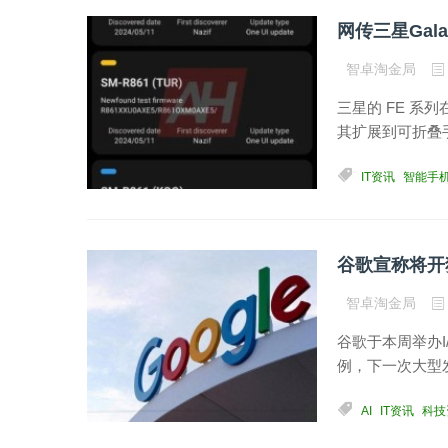
网传三星Gala
智卓淘金局
三星的 FE 系列
其扩展到可折叠
IT资讯
智能手
谷歌宣称将开独
智卓淘金局
谷歌于本周举办I
例，下一次大型发
AI
IT资讯
科技