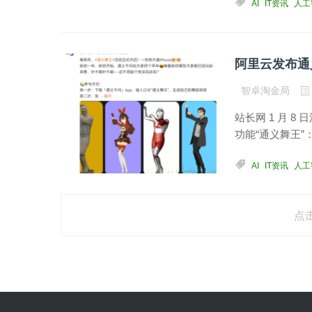
AI
IT资讯
人工
智卓淘金局
站长网 1 月 
功能“通义舞王”
AI
IT资讯
人工
点