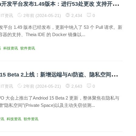
E
clipse Theia开发平台发布1.49版本：进行53处更改 支持开发容器等！
IT资讯
2年前 (2024-05-21)
2,434
0
ia 开发平台 1.49 版本已经发布，更新中纳入了 53 个 Pull 请求。新
支持、Theia IDE 的 Docker 镜像以...
器
科技资讯
软件资讯
谷
歌Android 15 Beta 2上线：新增远端与AI防盗、隐私空间功能！
IT资讯
2年前 (2024-05-21)
2,643
0
 大会上推出了Andriod 15 Beta 2 更新，整体聚焦在隐私与
私空间”(Private Space)以及主动失窃侦测...
资讯
科技资讯
软件资讯