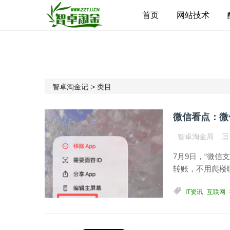
首页
网站技术
智卓淘金记
>
类目
微信看点：微
智卓淘金局
7月9日，“微
转账，不用爬楼聊
IT资讯
互联网