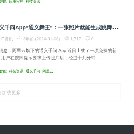
智能
应用程序
科技资讯
阿
里云发布通义千问App“通义舞王”：一张照片就能生成跳舞视频！
IT资讯
3年前 (2024-01-08)
1,717
0
8 日消息，阿里云旗下的通义千问 App 近日上线了一项免费的新
：用户在按照提示要求上传照片后，经过十几分钟...
智能
科技资讯
通义千问
阿里云
击加载更多