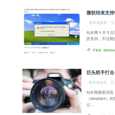
微软结束支持
智卓淘金局
站长网 4 月 9 日
的支持，不过根据 R
IT资讯
Window
巨头联手打击
智卓淘金局
站长网最新消息，
（deepfak
让...