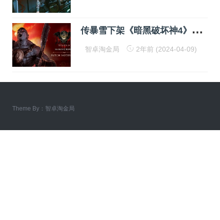
传
暴雪下架《暗黑破坏神4》经验值数学算错的血之赛季宣传片！
智卓淘金局
2年前 (2024-04-09)
Theme By：
智卓淘金局