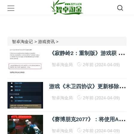
智卓淘金记
>
游戏资讯
>
《
寂静岭2：重制版》游戏获 ESRB“M”评级：有望于5月30日发售！
智卓淘金局
2年前 (2024-04-09)
游
戏《木卫四协议》更新移除Denuvo加密：部分玩家反映性能提升！
智卓淘金局
2年前 (2024-04-09)
《
赛博朋克2077》：将使用AI技术重现已故配音演员的声音！
智卓淘金局
2年前 (2024-04-09)