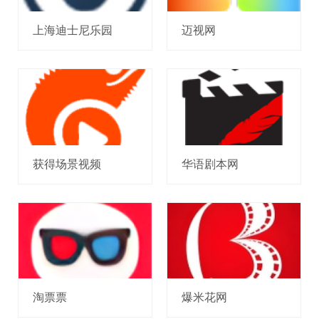
上海迪士尼乐园
迈视网
获得场景视频
华语剧本网
淘票票
爆米花网